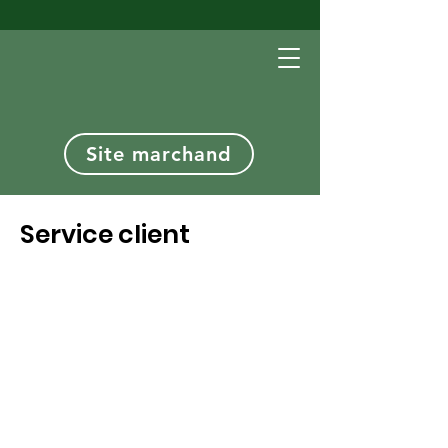
Site marchand
Service client
CP International est une société qui travail
exclusivement avec les professionnels,
nous ne répondons à aucune demande de
particulier. Pour toutes demandes, nous
vous invitons à nous contacter par e-mail
ou par téléphone, notre standardiste vous
transférera un interlocuteur adapté.