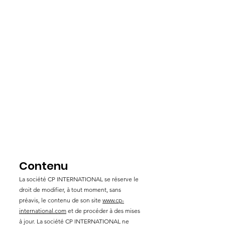
lesquelles les internautes accèdent et
utilisent ce site internet. L’accès et
l’utilisation du site CP-INTERNATIONAL
présume la prise de connaissance par
l’utilisateur du présent document
d'information et notice légale et emporte
adhésion automatique de ce dernier à ladite
notice légale. Toute connexion est
subordonnée au respect de la présente
notice que la société CP INTERNATIONAL se
réserve le droit de modifier ou de mettre à
jour à tout moment afin de l’adapter aux
évolutions du site et/ou de son exploitation.
Contenu
La société CP INTERNATIONAL se réserve le
droit de modifier, à tout moment, sans
préavis, le contenu de son site
www.cp-
international.com
et de procéder à des mises
à jour. La société CP INTERNATIONAL ne