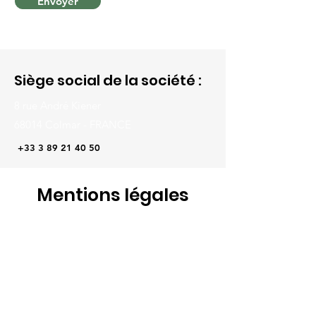
Envoyer
Siège social de la société :
8 rue André Kiener
68014 Colmar - FRANCE
+33 3 89 21 40 50
Mentions légales
Le présent document a pour objet d'informer
et de définir les modalités selon lesquelles
la
société CP INTERNATIONAL met à la
disposition son site internet
www.cp-
international.com
et les conditions selon