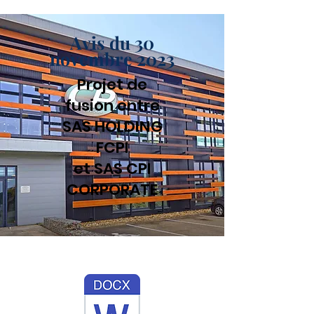
Avis du 30
novembre 2023
Projet de
fusion entre
SAS HOLDING
FCPI
et SAS CPI
CORPORATE