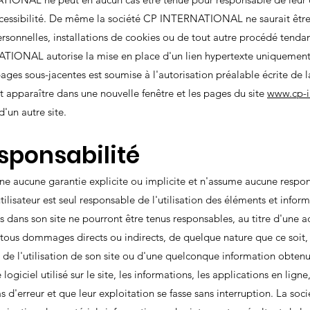
 accessibilité. De même la société CP INTERNATIONAL ne saurait êtr
rsonnelles, installations de cookies ou de tout autre procédé tendan
RNATIONAL autorise la mise en place d'un lien hypertexte uniquement
 pages sous-jacentes est soumise à l'autorisation préalable écrite 
oit apparaître dans une nouvelle fenêtre et les pages du site
www.cp-i
d'un autre site.
esponsabilité
cune garantie explicite ou implicite et n'assume aucune responsabi
tilisateur est seul responsable de l'utilisation des éléments et infor
ans son site ne pourront être tenus responsables, au titre d'une act
de tous dommages directs ou indirects, de quelque nature que ce soi
 de l'utilisation de son site ou d'une quelconque information obtenu
ciel utilisé sur le site, les informations, les applications en ligne, 
as d'erreur et que leur exploitation se fasse sans interruption. La