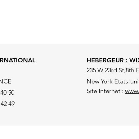
t les conditions selon lesquelles les internautes accèdent et utilisent c
ise de connaissance par l’utilisateur du présent document d'infor
dite notice légale. Toute connexion est subordonnée au respect de 
difier ou de mettre à jour à tout moment afin de l’adapter aux év
TERNATIONAL
HEBERGEUR : WI
235 W 23rd St,8th 
ANCE
New York Etats-uni
Site Internet :
www.
 40 50
 42 49