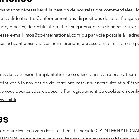
nant sont nécessaires à la gestion de nos relations commerciales. T
ricte confidentialité. Conformément aux dispositions de la loi français
ion, d'accès, de rectification et de suppression des données qui vou
dresse e-mail
infos@cp-international.com
ou par voie postale à l'adre
 cas échéant ainsi que vos nom, prénom, adresse e-mail et adresse po
oins de connexion.L’implantation de cookies dans votre ordinateur ne
relatives à la navigation de votre ordinateur sur notre site afin d'éta
 vous pouvez vous opposer à l'enregistrement de cookies en config
w.cnil.fr
.
es
ontenir des liens vers des sites tiers. La société CP INTERNATIONAL 
TIONAL ne peut en aucun cas être tenue pour responsable de leur 