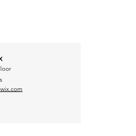
e site internet. L’accès et l’utilisation
mation et notice légale et emporte
la présente notice que la société CP
olutions du site et/ou de son
X
Floor
s
wix.com