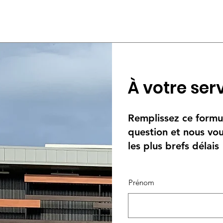
éléphone, notre standardiste vous transférera un interlocuteur adapt
À votre serv
Remplissez ce formu
question et nous vo
les plus brefs délais
Prénom