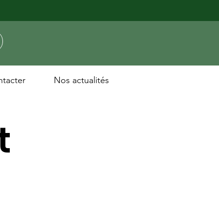
tacter
Nos actualités
t
our
ar