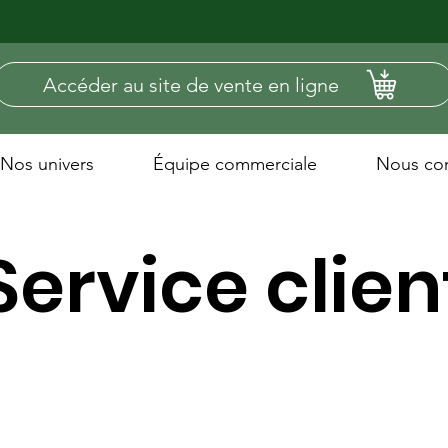
Accéder au site de vente en ligne
Nos univers
Équipe commerciale
Nous con
Service clien
CP International est une société qui travail exclusivement avec les
ofessionnels, nous ne répondons à aucune demande de particulier. P
outes demandes, nous vous invitons à nous contacter par e-mail ou p