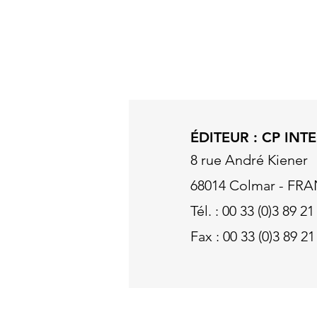
site internet
www.cp-international.com
e
du site CP-INTERNATIONAL présume la pr
adhésion automatique de ce dernier à la
INTERNATIONAL se réserve le droit de mo
exploitation.
ÉDITEUR : CP IN
8 rue André Kiener
68014 Colmar - FR
Tél. : 00 33 (0)3 89 21
Fax : 00 33 (0)3 89 21