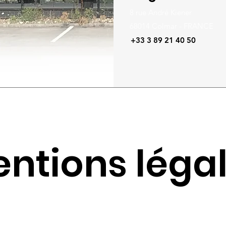
8 rue André Kiener
68014 Colmar - FRANCE
+33 3 89 21 40 50
ntions léga
mer et de définir les modalités selon lesquelles
la société CP INTE